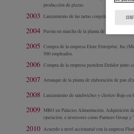
producción de pizzas.
2003
Lanzamiento de las tartas congeladas.
CONF
2004
Puesta en marcha de la planta de platos prepara
2005
Compra de la empresa Elore Enterprise, Inc (Mi
500 empleados.
2006
Compra de la empresa pastelera Delidor junto co
2007
Arranque de la planta de elaboración de pan (Ex
2008
Lanzamiento de sándwiches y chorizo Bajo en 
2009
MBO en Palacios Alimentación. Adquisición del c
operación, e inversores como Partners Group y 
2010
Acuerdo a nivel accionarial con la empresa Flor