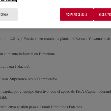
IGURAR
ACEPTAR COOKIES
RECHAZAR
dos. Lanzamiento de "A Fuego Lento" y de las tartas Tentadore”.
ami – U.S.A.). Puesta en en marcha la planta de Roscas. Ya somos más
n su planta industrial en Barcelona.
tremiana-Palacios).
Grasa. Superamos los 600 empleados.
apital por el equipo directivo, con el apoyo de ProA Capital, liderand
Talde.
istan, cuya gestión pasa a asumir Embutidos Palacios.