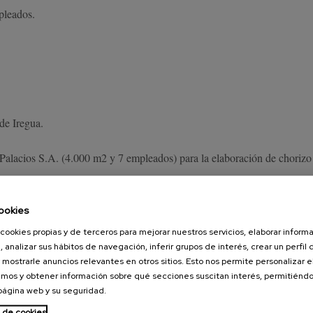
pleados.
de Iregua.
Palacios S.A. (4.000 m2 y 7 empleados) para la elaboración de chorizo 
pañol con un 21% de cuota (Fuente: ACNielsen, Tam AS06).
ookies
 autorizadas por Estados Unidos para comercializar productos cárnicos 
cookies propias y de terceros para mejorar nuestros servicios, elaborar inform
, analizar sus hábitos de navegación, inferir grupos de interés, crear un perfil 
 mostrarle anuncios relevantes en otros sitios. Esto nos permite personalizar 
as Palacios.
mos y obtener información sobre qué secciones suscitan interés, permitién
 página web y su seguridad.
de una planta de fabricación en Madrid. Apertura de la segunda planta 
a de cookies