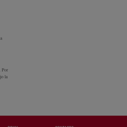
ca
. Por
jo la